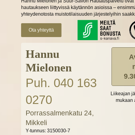
Hannu Mielonen ja Suur-Savon Hautauspalvelu ovat 
hautaukseen liittyvissä käytännön asioissa – ensimm
yhteydenotosta muistotilaisuuden järjestelyihin saakk
Ota yhteyttä
Hannu
A
Mielonen
9.3
Puh. 040 163
Liikeajan 
0270
mukaan a
Porrassalmenkatu 24,
Mikkeli
Y-tunnus: 3150030-7