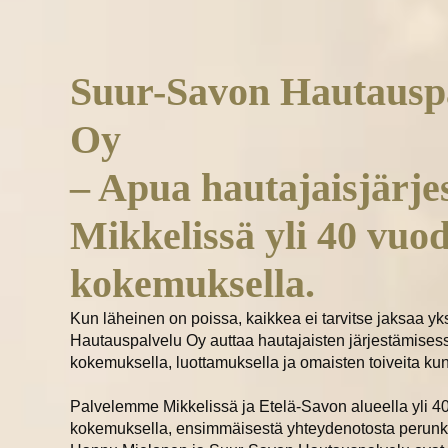
Suur-Savon Hautausp
Oy
– Apua hautajaisjärjes
Mikkelissä yli 40 vuo
kokemuksella.
Kun läheinen on poissa, kaikkea ei tarvitse jaksaa y
Hautauspalvelu Oy auttaa hautajaisten järjestämisess
kokemuksella, luottamuksella ja omaisten toiveita kun
Palvelemme Mikkelissä ja Etelä-Savon alueella yli 4
kokemuksella, ensimmäisestä yhteydenotosta perunki