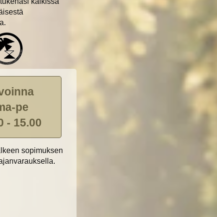
tukenasi kaikissa
äisestä
a.
voinna
ma-pe
0 - 15.00
jälkeen sopimuksen
janvarauksella.