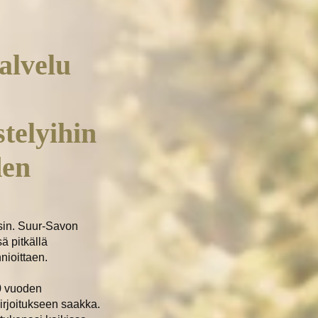
alvelu
telyihin
den
ksin. Suur-Savon
ä pitkällä
nioittaen.
0 vuoden
rjoitukseen saakka.